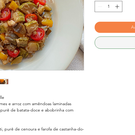
Ad
lle
mes e arroz com amêndoas laminadas
m purê de batata-doce e abobrinha com
ti, purê de cenoura e farofa de castanha-do-