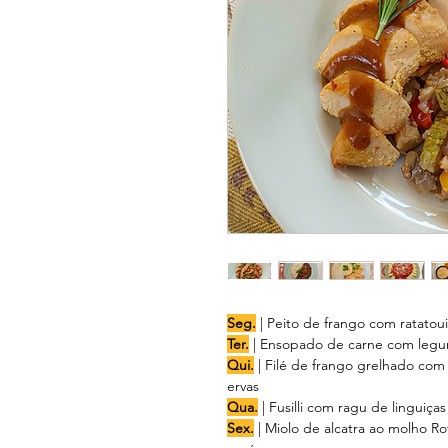
Seg.
| Peito de frango com ratatoui
Ter.
| Ensopado de carne com legu
Qui.
| Filé de frango grelhado co
ervas
Qua.
| Fusilli com ragu de linguiças
Sex.
| Miolo de alcatra ao molho Ro