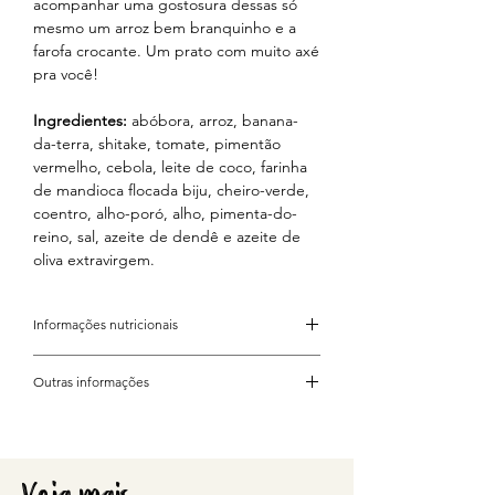
acompanhar uma gostosura dessas só
mesmo um arroz bem branquinho e a
farofa crocante. Um prato com muito axé
pra você!
Ingredientes:
abóbora, arroz, banana-
da-terra, shitake, tomate, pimentão
vermelho, cebola, leite de coco, farinha
de mandioca flocada biju, cheiro-verde,
coentro, alho-poró, alho, pimenta-do-
reino, sal, azeite de dendê e azeite de
oliva extravirgem.
Informações nutricionais
Porção 390g
Total
%VD
Outras informações
CONTÉM GLÚTEN. ALÉRGICOS: PODE
Valor
453 kcal =
23
CONTER TRAÇOS DE AMÊNDOA,
energético
1.894 kJ
AMENDOIM, NOZES, PISTACHE,
CASTANHA-DO-PARÁ, CASTANHA-DE-
Carboidratos
100 g
33