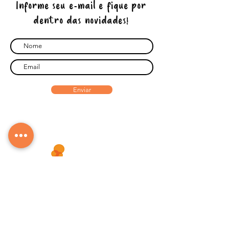
ou menores dependendo de suas
Informe seu e-mail e fique por
necessidades energéticas.
dentro das novidades!
Enviar
Fale conosco
93031.7020
11